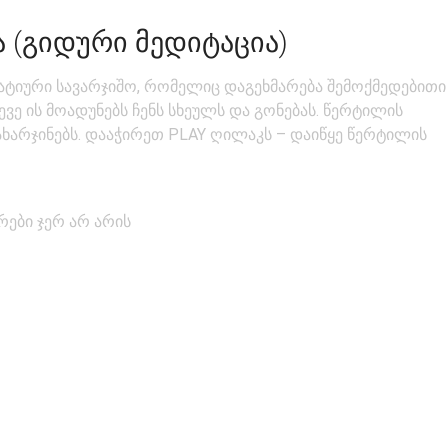
 (ᲒᲘᲓᲣᲠᲘ ᲛᲔᲓᲘᲢᲐᲪᲘᲐ)
ატიური სავარჯიშო, რომელიც დაგეხმარება შემოქმედებითი
ევე ის მოადუნებს ჩენს სხეულს და გონებას. წერტილის
ხარჯინებს. დააჭირეთ PLAY ღილაკს – დაიწყე წერტილის
რები ჯერ არ არის