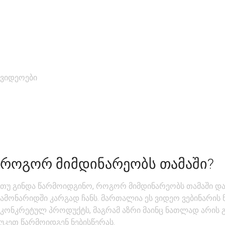
ვიდეოები
ᲠᲝᲒᲝᲠ ᲛᲘᲛᲓᲘᲜᲐᲠᲔᲝᲑᲡ ᲗᲐᲛᲐᲨᲘ?
თუ გინდა წარმოიდგინო, როგორ მიმდინარეობს თამაში და 
ამონარიდში კარგად ჩანს. მართალია ეს ვიდეო ვებინარის 
კონკრეტულ პროდუქტს, მაგრამ აზრი მაინც ნათლად არის 
უკეთ წარმოიდგენ ნებისწერას.