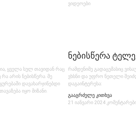
ვიდეოები
ᲜᲔᲑᲘᲡᲬᲔᲠᲐ ᲢᲔᲚᲔ
ია, ყველა სულ თავიდან რაც
რამდენიმე გადაცემასიც ვისა
რა არის ნებისწერა. მე
ვხსნი და უფრო ნეთელი შეიძლ
ურებაში დავახარჯინებდი
დაგაინტერესა:
ავაზება იყო მიზანი.
გააგრძელე კითხვა
21 იანვარი 2024
კომენტარები