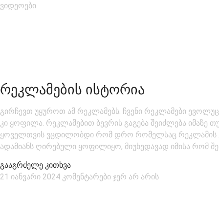
ვიდეოები
ᲠᲔᲙᲚᲐᲛᲔᲑᲘᲡ ᲘᲡᲢᲝᲠᲘᲐ
გირჩევთ უყუროთ ამ რეკლამებს. ჩვენი რეკლამები ევოლუც
კი ყოფილა. რეკლამებით ბევრის გაგება შეიძლება იმაზე თუ 
ყოველთვის ვცდილობდი რომ დრო რომელსაც რეკლამის ყ
ადამიანს ღირებული ყოფილიყო, მიუხედავად იმისა რომ შეთ
გააგრძელე კითხვა
21 იანვარი 2024
კომენტარები ჯერ არ არის