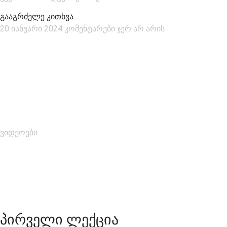
გააგრძელე კითხვა
20 იანვარი 2024
კომენტარები ჯერ არ არის
ვიდეოები
ᲞᲘᲠᲕᲔᲚᲘ ᲚᲔᲥᲪᲘᲐ