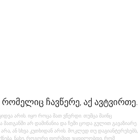
 ᲠᲝᲛᲔᲚᲘᲪ ᲩᲐᲕᲬᲔᲠᲔ, ᲐᲥ ᲐᲕᲢᲕᲘᲠᲗᲔ.
ყიდვა არის. იყო როცა მათ ვწერდი. თუმცა მაინც
 მათგანში არ დამინანია და ჩემი ცოდა გულით გავაზიარე.
 არა, ან სხვა კუთხიდან არის. მოკლედ თუ დაგიანტერესებს,
იქნება. ნახე, როგორი ფორმით ვცდილობდი, რომ