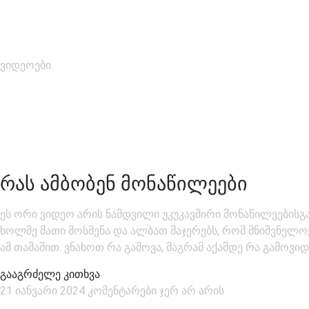
ვიდეოები
ᲠᲐᲡ ᲐᲛᲑᲝᲑᲔᲜ ᲛᲝᲜᲐᲬᲘᲚᲔᲔᲑᲘ
ეს ორი ვიდეო არის ნამდვილი უკუკავშირი მონაწილეებისგან
ხოლმე მათი მოსმენა და ალბათ მაჯერებს, რომ მნიშვნელოვ
ამ თამაშით. ვნახოთ რა გამოვა, მაგრამ აქამდე რა გამოვიდ
გააგრძელე კითხვა
21 იანვარი 2024
კომენტარები ჯერ არ არის