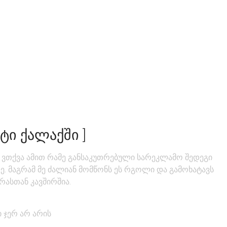
ᲢᲘ ᲥᲐᲚᲐᲥᲨᲘ ]
 ვთქვა ამით რამე განსაკუთრებული სარეკლამო შედეგი
ე. მაგრამ მე ძალიან მომწონს ეს რგოლი და გამოხატავს
რასთან კავშირშია.
 ჯერ არ არის