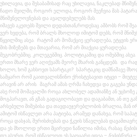
უხილავია, და შესაბამისად რაც უხილავია, ნაკლებად მნი
ჩადო შვილში, როგორ ელოდა, როგორ შეეჩვია მას პატარა
მნიშვნელოვნებას და ავალდებულებს მას.
იმავეს აკეთებს შვილი დედასთან,როდესაც ამბობს რომ შეა
ვერ ხვდება, რომ ბრალს მხოლოდ იმიტომ დებს, რომ მნიშვ
წყვილშიც ასეა. რატომ არ მომაქციე ყურადღება, ეტყვის ე
მის მიზეზებს და მთავარია, რომ არ მიაქცია ყურადღება.
მეგობრებშიც. კოლეგებშიც. პოლიტიკაშიც და ომებშიც ასეა.
ერთი მხარე ვერ აღიქვამს მეორე მხარის განცდებს. და რად
ხოლო, ხომ გახსოვთ სპარტაკი? სპარტაკიც დამნაშავე მხოლ
სამყარო რომ გაითვალისწინო ქრისტესავით იტყვი – მიუტევ,
არავინ არ არის. მაგრამ ამას ღრმა ჩახედვა და გაგება უნდ
ასე რომ მომავალში როცა ახლობელ ადამიანზე ან უცხოზე 
მოგპარავთ, ან გზას გადაგიღობავთ და დაგაბამთ, ან თუ გ
არსებული შიშებისა და თავდაუჯერებლობის ბრალია, მან ირეა
ამიტომ ისწავლეთ არა პატიება, არამედ დანახვა, რომ საპ
როცა დასჯას, შურისძიებას და ჭკუის სწავლებას დავამთავრე
და ეს მხოლოდ ერთი მცირედი ნაწილია იმისა, რასაც
ნების
თუ გსურთ, რომ ისწავლოთ ეს საოცარი იდეა –
ნებისწერა
–