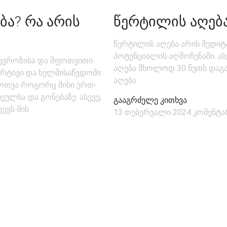
Ა? ᲠᲐ ᲐᲠᲘᲡ
ᲬᲔᲠᲢᲘᲚᲘᲡ ᲐᲦᲔᲑᲐ
წერტილის აღება არის მედიტ
პოტენციალის აღმოჩენაში. ას
 ნევროზისა და შფოთვითი
აღება მხოლოდ 30 წუთს დაგა
მარტივი და ხელმისაწვდომი
აღება
ფოთვა როგორც მისი ერთ-
ეულსა და გონებაზე. ასევე,
გააგრძელე კითხვა
ევს მის
13 თებერვალი 2024
კომენტა