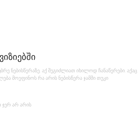
ᲕᲘᲖᲘᲔᲑᲨᲘ
უბრე ნებისწერაზე. აქ შეგიძლიათ იხილოდ ჩანაწერები. აქაც
ება მოეფინოს რა არის ნებისწერა ჯამში თუკი
 ჯერ არ არის