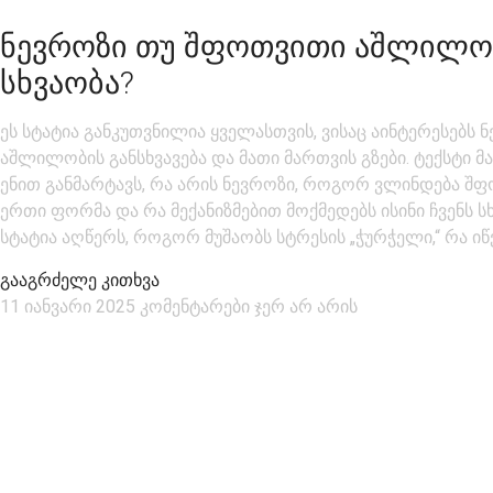
ᲜᲔᲕᲠᲝᲖᲘ ᲗᲣ ᲨᲤᲝᲗᲕᲘᲗᲘ ᲐᲨᲚᲘᲚᲝᲑ
ᲡᲮᲕᲐᲝᲑᲐ?
ეს სტატია განკუთვნილია ყველასთვის, ვისაც აინტერესებს
აშლილობის განსხვავება და მათი მართვის გზები. ტექსტი 
ენით განმარტავს, რა არის ნევროზი, როგორ ვლინდება შ
ერთი ფორმა და რა მექანიზმებით მოქმედებს ისინი ჩვენს სხ
სტატია აღწერს, როგორ მუშაობს სტრესის „ჭურჭელი,“ რა იწვ
გააგრძელე კითხვა
11 იანვარი 2025
კომენტარები ჯერ არ არის