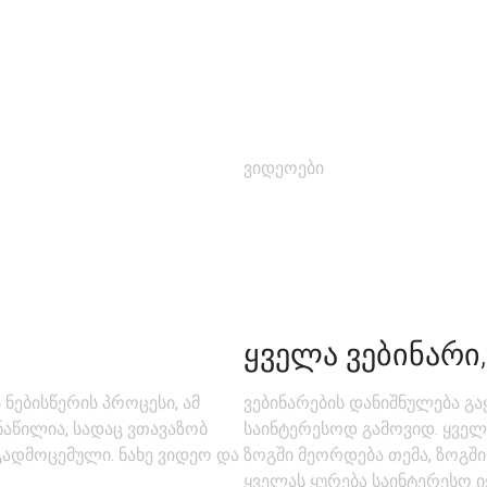
ვიდეოები
ᲧᲕᲔᲚᲐ ᲕᲔᲑᲘᲜᲐᲠᲘ,
ნებისწერის პროცესი, ამ
ვებინარების დანიშნულება გა
ნაწილია, სადაც ვთავაზობ
საინტერესოდ გამოვიდ. ყველა
გადმოცემული. ნახე ვიდეო და
ზოგში მეორდება თემა, ზოგში
ყველას ყურება საინტერესო 