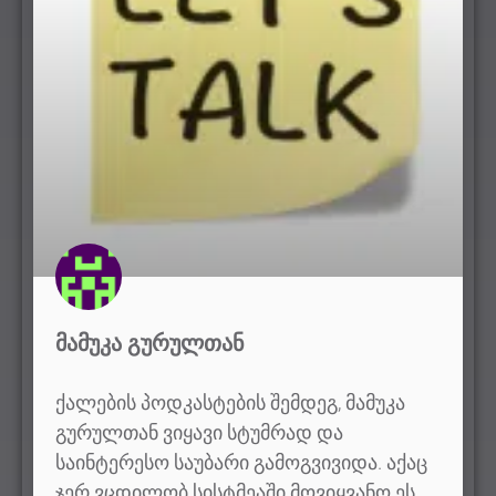
ᲛᲐᲛᲣᲙᲐ ᲒᲣᲠᲣᲚᲗᲐᲜ
ქალების პოდკასტების შემდეგ, მამუკა
გურულთან ვიყავი სტუმრად და
საინტერესო საუბარი გამოგვივიდა. აქაც
ჯერ ვცდილობ სისტმეაში მოვიყვანო ეს