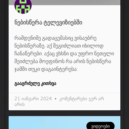
ᲜᲔᲑᲘᲡᲬᲔᲠᲐ ᲢᲔᲚᲔᲕᲘᲖᲘᲔᲑᲨᲘ
რამდენიმე გადაცემასიც ვისაუბრე
ნებისწერაზე. აქ შეგიძლიათ იხილოდ
ჩანაწერები. აქაც ვხსნი და უფრო ნეთელი
შეიძლება მოეფინოს რა არის ნებისწერა
ჯამში თუკი დაგაინტერესა:
ᲒᲐᲐᲒᲠᲫᲔᲚᲔ ᲙᲘᲗᲮᲕᲐ
21 იანვარი 2024
კომენტარები ჯერ არ
არის
ᲕᲘᲓᲔᲝᲔᲑᲘ