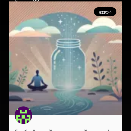
ᲧᲕᲔᲚᲐ