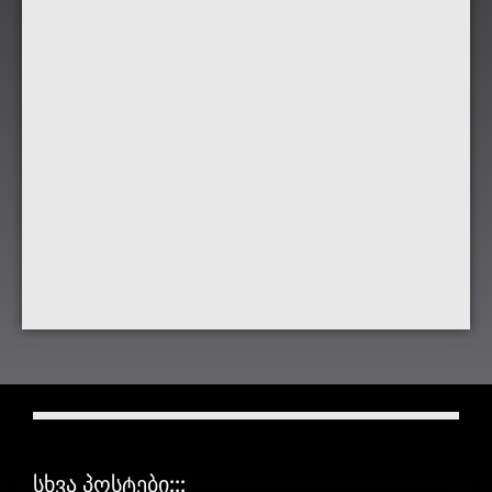
ᲡᲮᲕᲐ ᲞᲝᲡᲢᲔᲑᲘ:::