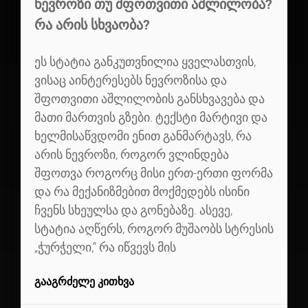
ᲜᲔᲕᲠᲝᲖᲘ ᲗᲣ ᲨᲤᲝᲗᲕᲘᲗᲘ ᲐᲨᲚᲘᲚᲝᲑᲐ?
ᲠᲐ ᲐᲠᲘᲡ ᲡᲮᲕᲐᲝᲑᲐ?
ეს სტატია განკუთვნილია ყველასთვის,
ვისაც აინტერესებს ნევროზისა და
შფოთვითი აშლილობის განსხვავება და
მათი მართვის გზები. ტექსტი მარტივი და
ხელმისაწვდომი ენით განმარტავს, რა
არის ნევროზი, როგორ ვლინდება
შფოთვა როგორც მისი ერთ-ერთი ფორმა
და რა მექანიზმებით მოქმედებს ისინი
ჩვენს სხეულსა და გონებაზე. ასევე,
სტატია აღწერს, როგორ მუშაობს სტრესის
„ჭურჭელი,“ რა იწვევს მის
ᲒᲐᲐᲒᲠᲫᲔᲚᲔ ᲙᲘᲗᲮᲕᲐ