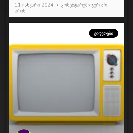
21 იანვარი 2024
კომენტარები ჯერ არ
არის
ᲕᲘᲓᲔᲝᲔᲑᲘ