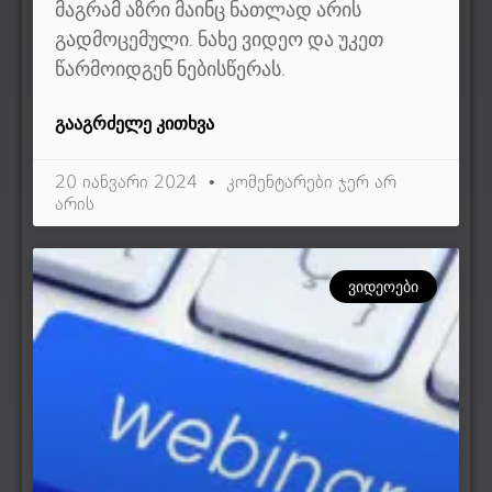
მაგრამ აზრი მაინც ნათლად არის
გადმოცემული. ნახე ვიდეო და უკეთ
წარმოიდგენ ნებისწერას.
ᲒᲐᲐᲒᲠᲫᲔᲚᲔ ᲙᲘᲗᲮᲕᲐ
20 იანვარი 2024
კომენტარები ჯერ არ
არის
ᲕᲘᲓᲔᲝᲔᲑᲘ