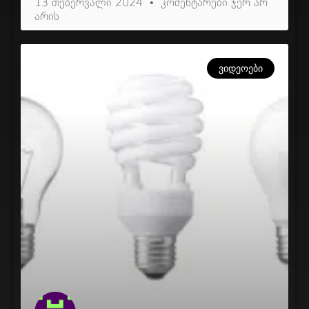
13 თებერვალი 2024
კომენტარები ჯერ არ
არის
ᲕᲘᲓᲔᲝᲔᲑᲘ