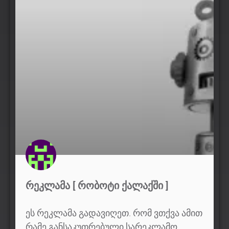
ᲠᲔᲙᲚᲐᲛᲐ [ ᲠᲝᲑᲝᲢᲘ ᲥᲐᲚᲐᲥᲨᲘ ]
ეს რეკლამა გადავიღეთ. რომ ვთქვა ამით
რამე განსაკუთრებული სარეკლამო