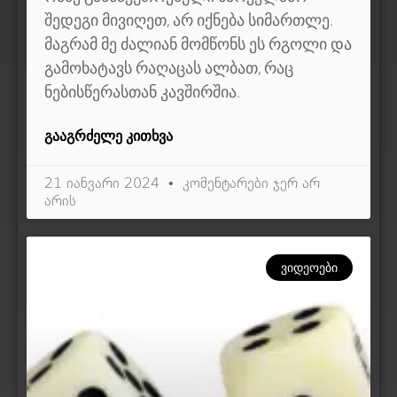
შედეგი მივიღეთ, არ იქნება სიმართლე.
მაგრამ მე ძალიან მომწონს ეს რგოლი და
გამოხატავს რაღაცას ალბათ, რაც
ნებისწერასთან კავშირშია.
ᲒᲐᲐᲒᲠᲫᲔᲚᲔ ᲙᲘᲗᲮᲕᲐ
21 იანვარი 2024
კომენტარები ჯერ არ
არის
ᲕᲘᲓᲔᲝᲔᲑᲘ