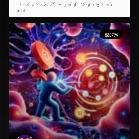
11 იანვარი 2025
კომენტარები ჯერ არ
არის
ᲧᲕᲔᲚᲐ