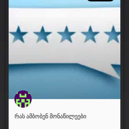
ᲠᲐᲡ ᲐᲛᲑᲝᲑᲔᲜ ᲛᲝᲜᲐᲬᲘᲚᲔᲔᲑᲘ