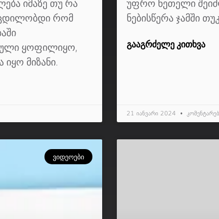
ლება იმაზე თუ რა
უფრო ნეთელი შეიძ
 ვცდილობდი რომ
ნებისწერა ჯამში თუ
აში
ᲒᲐᲐᲒᲠᲫᲔᲚᲔ ᲙᲘᲗᲮᲕᲐ
ბული ყოფილიყო,
 იყო მიზანი.
21 იანვარი 2024
კომენტარებ
ᲕᲘᲓᲔᲝᲔᲑᲘ