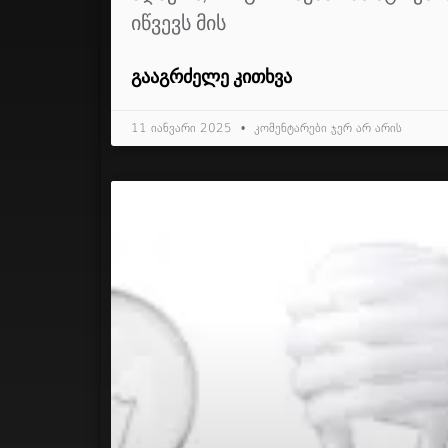
იწვევს მის
ᲒᲐᲐᲒᲠᲫᲔᲚᲔ ᲙᲘᲗᲮᲕᲐ
11 იანვარი 2025
კომენტარები ჯერ არ არის