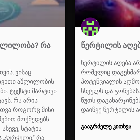
ᲨᲚᲘᲚᲝᲑᲐ? ᲠᲐ
ᲬᲔᲠᲢᲘᲚᲘᲡ ᲐᲦᲔᲑ
წერტილის აღება არ
ვის, ვისაც
რომელიც დაგეხმარ
ოთვითი აშლილობის
პოტენციალის აღმოჩე
ბი. ტექსტი მარტივი
სხეულს და გონებას
ავს, რა არის
წუთს დაგახარჯინებ
თვა როგორც მისი
დაიწყე წერტილის ა
მებით მოქმედებს
ᲒᲐᲐᲒᲠᲫᲔᲚᲔ ᲙᲘᲗᲮᲕᲐ
 ასევე, სტატია
 „ჭურჭელი,“ რა