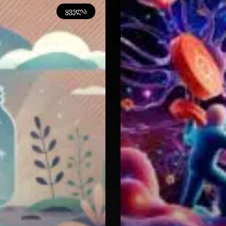
ᲧᲕᲔᲚᲐ