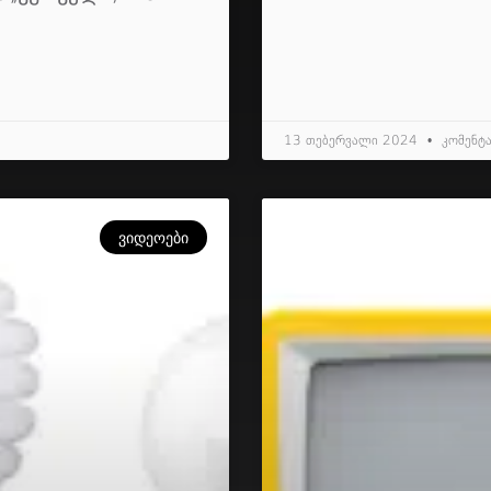
13 თებერვალი 2024
კომენტა
ᲕᲘᲓᲔᲝᲔᲑᲘ