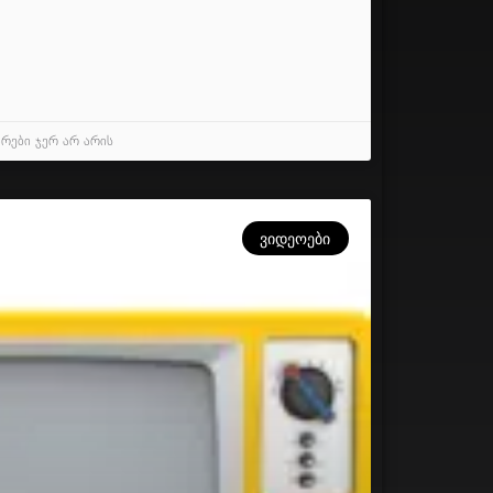
რები ჯერ არ არის
ᲕᲘᲓᲔᲝᲔᲑᲘ