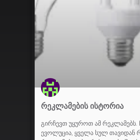
ᲠᲔᲙᲚᲐᲛᲔᲑᲘᲡ ᲘᲡᲢᲝᲠᲘᲐ
გირჩევთ უყუროთ ამ რეკლამებს. 
ევოლუცია, ყველა სულ თავიდან 