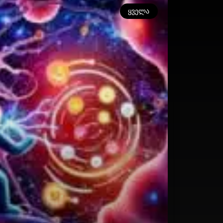
ᲧᲕᲔᲚᲐ