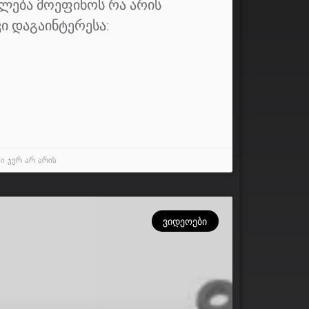
ლება მოეფინოს რა არის
კი დაგაინტერესა:
ი ჯერ არ არის
ᲕᲘᲓᲔᲝᲔᲑᲘ