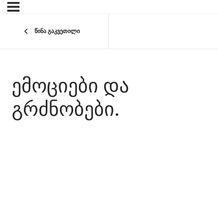
წინა გაკვეთილი
ᲔᲛᲝᲪᲘᲔᲑᲘ ᲓᲐ
ᲒᲠᲫᲜᲝᲑᲔᲑᲘ.