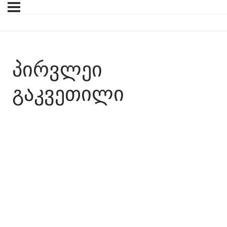
ᲞᲘᲠᲕᲚᲔᲘ
ᲒᲐᲙᲕᲔᲗᲘᲚᲘ