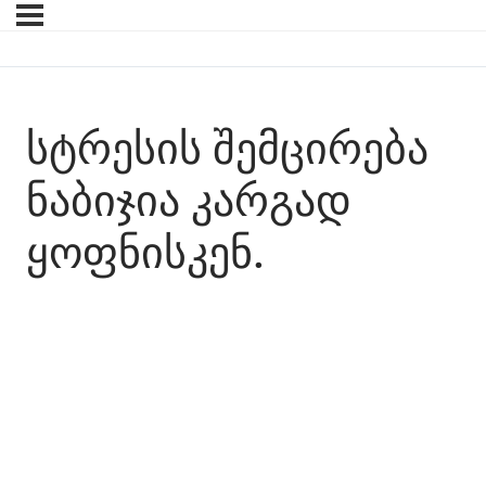
ᲡᲢᲠᲔᲡᲘᲡ ᲨᲔᲛᲪᲘᲠᲔᲑᲐ
ᲜᲐᲑᲘᲯᲘᲐ ᲙᲐᲠᲒᲐᲓ
ᲧᲝᲤᲜᲘᲡᲙᲔᲜ.