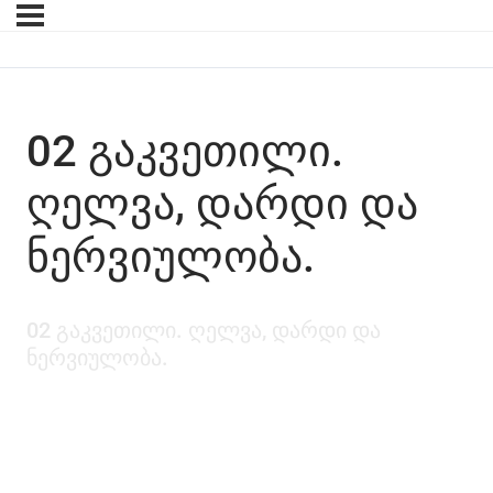
02 ᲒᲐᲙᲕᲔᲗᲘᲚᲘ.
ᲦᲔᲚᲕᲐ, ᲓᲐᲠᲓᲘ ᲓᲐ
ᲜᲔᲠᲕᲘᲣᲚᲝᲑᲐ.
02 ᲒᲐᲙᲕᲔᲗᲘᲚᲘ. ᲦᲔᲚᲕᲐ, ᲓᲐᲠᲓᲘ ᲓᲐ
ᲜᲔᲠᲕᲘᲣᲚᲝᲑᲐ.