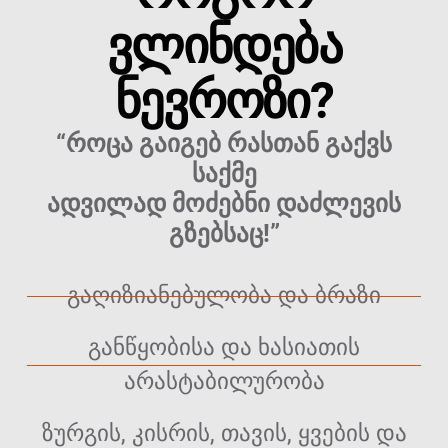
ᲕᲚᲘᲜᲓᲔᲑᲐ
ᲜᲔᲕᲠᲝᲖᲘ?
“როცა გაიგებ რასთან გაქვს
საქმე
ადვილად მოძებნი დაძლევის
გზებსაც!”
გაღიზიანებულობა და ბრაზი
განწყობისა და ხასიათის
არასტაბილურობა
ზურგის, კისრის, თავის, ყვების და