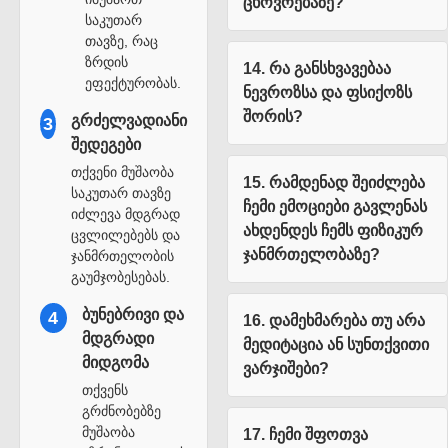
ცხოვრებაზე?
საკუთარ
თავზე, რაც
ზრდის
14. რა განსხვავებაა
ეფექტურობას.
ნევროზსა და ფსიქოზს
შორის?
გრძელვადიანი
3
შედეგები
თქვენი მუშაობა
15. რამდენად შეიძლება
საკუთარ თავზე
ჩემი ემოციები გავლენას
იძლევა მდგრად
ახდენდეს ჩემს ფიზიკურ
ცვლილებებს და
ჯანმრთელობაზე?
ჯანმრთელობის
გაუმჯობესებას.
ბუნებრივი და
4
16. დამეხმარება თუ არა
მდგრადი
მედიტაცია ან სუნთქვითი
მიდგომა
ვარჯიშები?
თქვენს
გრძნობებზე
მუშაობა
17. ჩემი შფოთვა