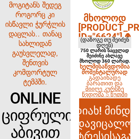
მოგიტანს შედეგ
როგორც კი
ᲛᲮᲝᲚᲝᲓ
ისწავლი ჭურჭლის
[PRODUCT_PR
დაცლას.. თანაც
ID="6624"] ₾
(დაზოგე თუ შეიძენ
სახლიდან
დღეს)
750 ლარის ნაცვლად
გაუსვლელად,
შეიძინე ახლავე
მხოლოდ 360 ლარად.
შენთვის
ᲮᲔᲚᲛᲘᲡᲐᲬᲕᲓᲝᲛᲘᲐ
კომფორტულ
ᲛᲝᲛᲔᲜᲢᲐᲚᲣᲠᲐᲓ
ᲒᲐᲓᲐᲘᲮᲐᲓᲔ
ტემპში.
ᲑᲐᲠᲐᲗᲘᲗ ᲓᲐ
ᲛᲘᲘᲦᲔ ᲙᲣᲠᲡᲖᲔ
ONLINE
ᲬᲕᲓᲝᲛᲐ 5 ᲬᲣᲗᲨᲘ
დიახ! მინდა
ᲪᲘᲤᲠᲣᲚᲘ
დავიცალო
ᲐᲑᲘᲕᲘᲗ
სტრესისაგან