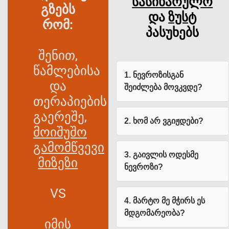
სასიხარულო
გზებს
და
ზუსტ
რომ:
პასუხებს
შენით,
წამლებისა
1. ნევროზისგან
და
შეიძლება მოვკვდე?
თერაპიების
გაერეშე,
2. ხომ არ ვგიჟდები?
მოიშუშო
გამომწვევი
3. გაივლის ოდესმე
მიზეზი
ნევროზი?
VS
4. მარტო მე მჭირს ეს
მდგომარეობა?
იმის