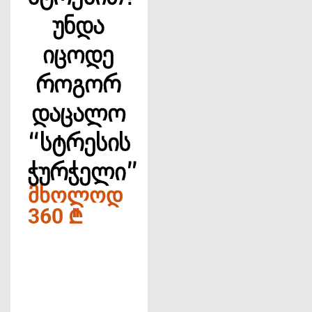
უნდა
იცოდე
როგორ
დაცალო
“სტრესის
ჭურჭელი”
ᲛᲮᲝᲚᲝᲓ
360 ₾