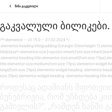
წინა გაკვეთილი
ᲒᲐᲙᲕᲐᲚᲣᲚᲘ ᲑᲘᲚᲘᲙᲔᲑᲘ.
/*! elementor – v3.19.0 – 07-02-2024 */
.elementor-heading-title{padding:0;margin:0;line-height:1}.elem
title[class*=elementor-size-]>a{color:inherit;font-size:inherit;lin
.elementor-heading-title.elementor-size-small{font-size:15px}.e
title.elementor-size-medium{font-size:19px}.elementor-widget-he
large{font-size:29px}.elementor-widget-heading .elementor-headin
size:39px}.elementor-widget-heading .elementor-heading-title.el
როდესაც ადამიანს შფოთვით
ბუნებრივია, რომ უჩნდება კი
გამივლის?“, „რამდენ ხანში