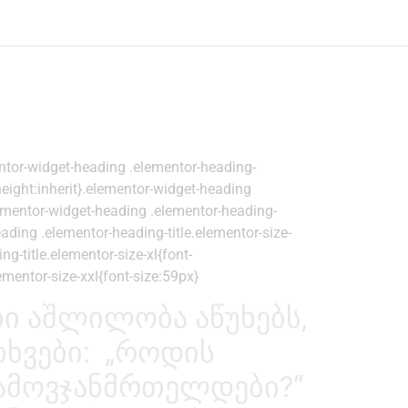
entor-widget-heading .elementor-heading-
e-height:inherit}.elementor-widget-heading
lementor-widget-heading .elementor-heading-
ading .elementor-heading-title.elementor-size-
g-title.elementor-size-xl{font-
ementor-size-xxl{font-size:59px}
ი აშლილობა აწუხებს,
თხვები: „როდის
 გამოვჯანმრთელდები?“