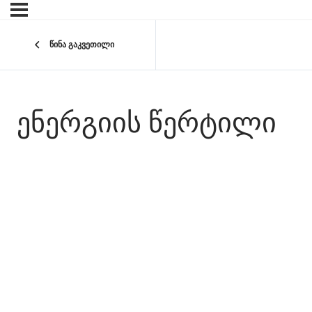
წინა გაკვეთილი
ᲔᲜᲔᲠᲒᲘᲘᲡ ᲬᲔᲠᲢᲘᲚᲘ