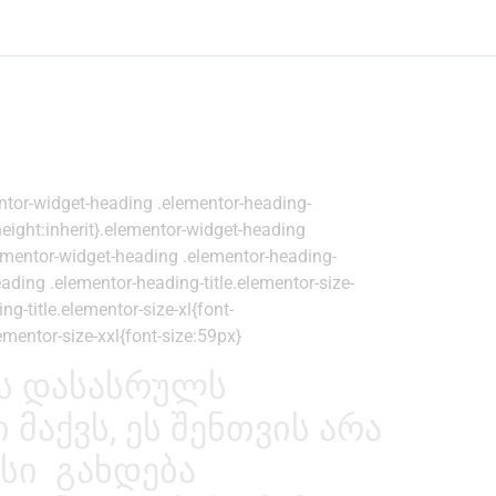
entor-widget-heading .elementor-heading-
e-height:inherit}.elementor-widget-heading
lementor-widget-heading .elementor-heading-
ading .elementor-heading-title.elementor-size-
g-title.elementor-size-xl{font-
ementor-size-xxl{font-size:59px}
ს დასასრულს
მაქვს, ეს შენთვის არა
სი გახდება