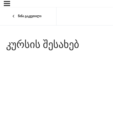
წინა გაკვეთილი
ᲙᲣᲠᲡᲘᲡ ᲨᲔᲡᲐᲮᲔᲑ