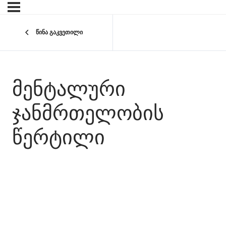
წინა გაკვეთილი
ᲛᲔᲜᲢᲐᲚᲣᲠᲘ
ᲯᲐᲜᲛᲠᲗᲔᲚᲝᲑᲘᲡ
ᲬᲔᲠᲢᲘᲚᲘ