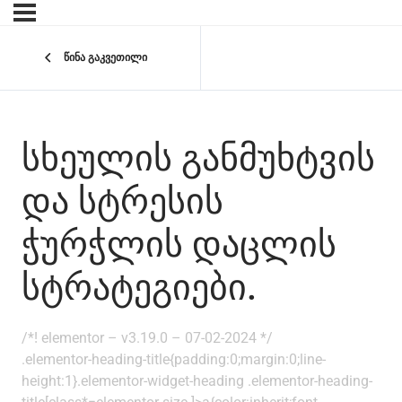
წინა გაკვეთილი
ᲡᲮᲔᲣᲚᲘᲡ ᲒᲐᲜᲛᲣᲮᲢᲕᲘᲡ
ᲓᲐ ᲡᲢᲠᲔᲡᲘᲡ
ᲭᲣᲠᲭᲚᲘᲡ ᲓᲐᲪᲚᲘᲡ
ᲡᲢᲠᲐᲢᲔᲒᲘᲔᲑᲘ.
/*! elementor – v3.19.0 – 07-02-2024 */
.elementor-heading-title{padding:0;margin:0;line-
height:1}.elementor-widget-heading .elementor-heading-