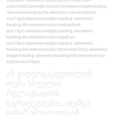
title[class*=elementor-size-]>a{color:inherit;font-
size:inherit;line-height:inherit}.elementor-widget-heading
.elementor-heading-title.elementor-size-small{font-
size:15px}.elementor-widget-heading .elementor-
heading-title.elementor-size-medium{font-
size:19px}.elementor-widget-heading .elementor-
heading-title.elementor-size-large{font-
size:29px}.elementor-widget-heading .elementor-
heading-title.elementor-size-xl{font-size:39px}.elementor-
widget-heading .elementor-heading-title.elementor-size-
xxl{font-size:59px}
ამ ვიდეოგაკვეთილის
თემა სხეულის
რელაქსაციის
სტრატეგიებია, თუმცა
სანამ უშუალოდ ამ