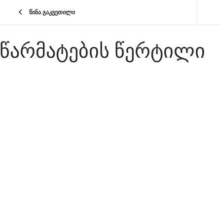
წინა გაკვეთილი
ᲬᲐᲠᲛᲐᲢᲔᲑᲘᲡ ᲬᲔᲠᲢᲘᲚᲘ