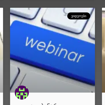
ᲕᲘᲓᲔᲝᲔᲑᲘ