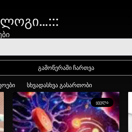
ᲑᲚᲝᲒᲘ…:::
ᲔᲑᲘ
გამოწერაში ჩართვა
ᲔᲝᲔᲑᲘ
ᲡᲮᲕᲐᲓᲐᲡᲮᲕᲐ ᲒᲐᲡᲐᲠᲗᲝᲑᲘ
ᲧᲕᲔᲚᲐ