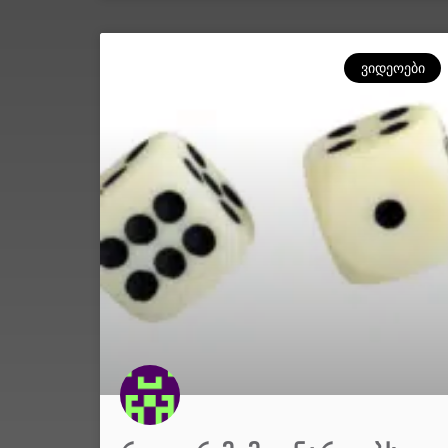
ᲕᲘᲓᲔᲝᲔᲑᲘ