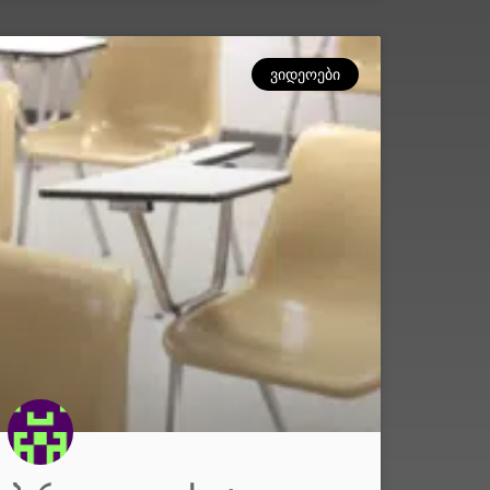
ᲕᲘᲓᲔᲝᲔᲑᲘ