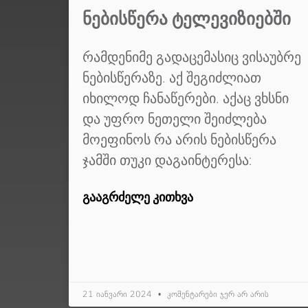
ᲜᲔᲑᲘᲡᲬᲔᲠᲐ ᲢᲔᲚᲔᲕᲘᲖᲘᲔᲑᲨᲘ
რამდენიმე გადაცემასიც ვისაუბრე
ნებისწერაზე. აქ შეგიძლიათ
იხილოდ ჩანაწერები. აქაც ვხსნი
და უფრო ნეთელი შეიძლება
მოეფინოს რა არის ნებისწერა
ჯამში თუკი დაგაინტერესა:
ᲒᲐᲐᲒᲠᲫᲔᲚᲔ ᲙᲘᲗᲮᲕᲐ
21 იანვარი 2024
კომენტარები ჯერ არ არის