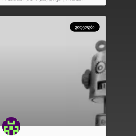
21 იანვარი 2024
კომენტარები ჯერ არ არის
ᲕᲘᲓᲔᲝᲔᲑᲘ