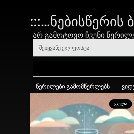
:::…ᲜᲔᲑᲘᲡᲬᲔᲠᲘᲡ 
ᲐᲠ ᲒᲐᲛᲝᲢᲝᲕᲝ ᲩᲕᲔᲜᲘ ᲬᲔᲠᲘᲚ
ᲬᲔᲠᲘᲚᲔᲑᲘ ᲒᲐᲛᲝᲛᲬᲔᲠᲚᲔᲑᲡ
ᲕᲘᲓ
ᲧᲕᲔᲚᲐ