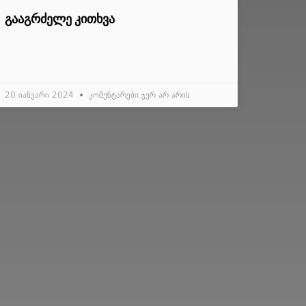
ᲒᲐᲐᲒᲠᲫᲔᲚᲔ ᲙᲘᲗᲮᲕᲐ
20 იანვარი 2024
კომენტარები ჯერ არ არის