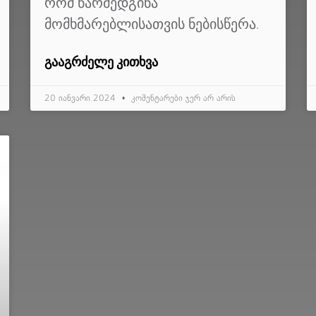
რომ წარმედგინა
მომხმარებლისათვის ნებისწერა.
ᲒᲐᲐᲒᲠᲫᲔᲚᲔ ᲙᲘᲗᲮᲕᲐ
20 იანვარი 2024
კომენტარები ჯერ არ არის