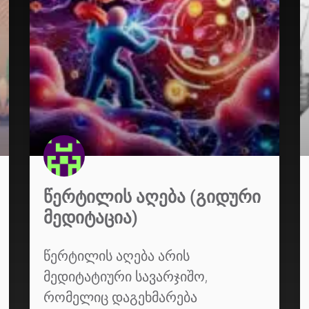
ᲬᲔᲠᲢᲘᲚᲘᲡ ᲐᲦᲔᲑᲐ (ᲒᲘᲓᲣᲠᲘ
ᲛᲔᲓᲘᲢᲐᲪᲘᲐ)
წერტილის აღება არის
მედიტატიური სავარჯიშო,
რომელიც დაგეხმარება