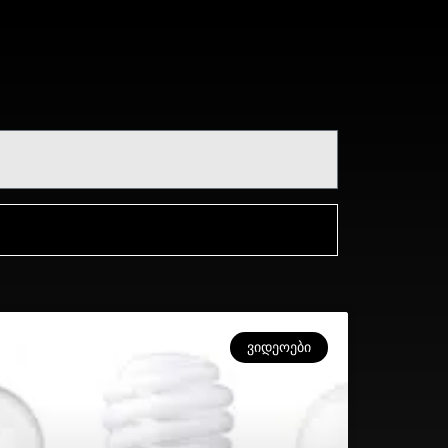
ᲕᲘᲓᲔᲝᲔᲑᲘ