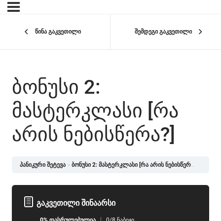
წინა გაკვეთილი
შემდეგი გაკვეთილი
ᲑᲝᲜᲣᲡᲘ 2:
ᲛᲐᲡᲢᲔᲠᲙᲚᲐᲡᲘ [ᲠᲐ
ᲐᲠᲘᲡ ᲜᲔᲑᲘᲡᲬᲔᲠᲐ?]
პანიკური შეტევა
ბონუსი 2: მასტერკლასი [რა არის ნებისწერა?]
გაკვეთილი შინაარსი
0% ᲓᲐᲡᲠᲣᲚᲔᲑᲣᲚᲘᲐ
0/8 ნაბიჯი