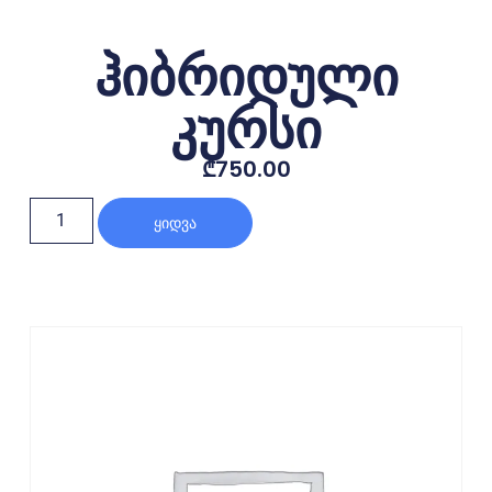
ჰიბრიდული
კურსი
₾
750.00
Ყიდვა