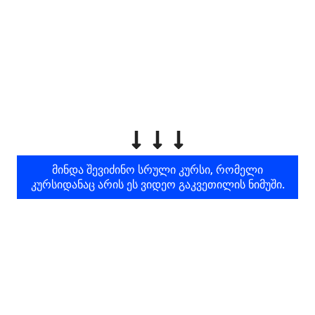
ᲛᲘᲜᲓᲐ ᲨᲔᲕᲘᲫᲘᲜᲝ ᲡᲠᲣᲚᲘ ᲙᲣᲠᲡᲘ, ᲠᲝᲛᲔᲚᲘ
ᲙᲣᲠᲡᲘᲓᲐᲜᲐᲪ ᲐᲠᲘᲡ ᲔᲡ ᲕᲘᲓᲔᲝ ᲒᲐᲙᲕᲔᲗᲘᲚᲘᲡ ᲜᲘᲛᲣᲨᲘ.