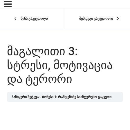
წინა გაკვეთილი
შემდეგი გაკვეთილი
ᲛᲐᲒᲐᲚᲘᲗᲘ 3:
ᲡᲢᲠᲔᲡᲘ, ᲛᲝᲢᲘᲕᲐᲪᲘᲐ
ᲓᲐ ᲢᲔᲠᲝᲠᲘ
პანიკური შეტევა
ბონუსი 1: რამდენიმე საინტერესო გაკვეთილი კურსიდან [ნევროზი არ არის დაავადება]