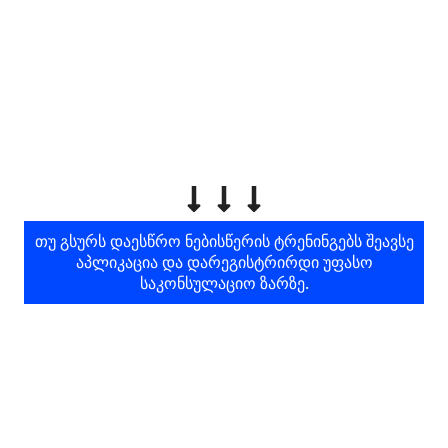
ᲗᲣ ᲒᲡᲣᲠᲡ ᲓᲐᲔᲡᲬᲠᲝ ᲜᲔᲑᲘᲡᲬᲔᲠᲘᲡ ᲢᲠᲔᲜᲘᲜᲒᲔᲑᲡ ᲨᲔᲐᲕᲡᲔ
ᲐᲞᲚᲘᲙᲐᲪᲘᲐ ᲓᲐ ᲓᲐᲠᲔᲒᲘᲡᲢᲠᲘᲠᲓᲘ ᲣᲤᲐᲡᲝ
ᲡᲐᲙᲝᲜᲡᲣᲚᲐᲪᲘᲝ ᲖᲐᲠᲖᲔ.